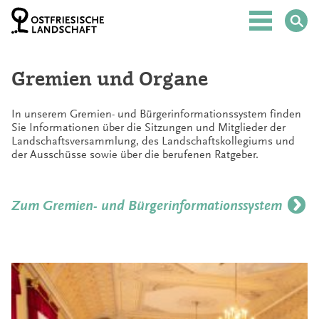
Z
u
Hauptmenü
m
I
n
h
Gremien und Organe
a
l
t
In unserem Gremien- und Bürgerinformationssystem finden
S
Sie Informationen über die Sitzungen und Mitglieder der
p
Landschaftsversammlung, des Landschaftskollegiums und
r
der Ausschüsse sowie über die berufenen Ratgeber.
i
n
g
Zum Gremien- und Bürgerinformationssystem
e
n