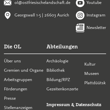
ol@ostfriesischelandschaft.de
Youtube
Georgswall 1-5 | 26603 Aurich
Instagram
Newsletter
Die OL
Abteilungen
Über uns
Archäologie
Kultur
Gremien und Organe
Bibliothek
Museen
Arbeitsgruppen
Bildung/RPZ
Plattdüütsk
Förderungen
Gezeitenkonzerte
Presse
Impressum
&
Datenschutz
Stellenanzeigen