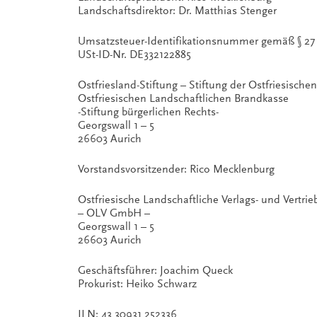
Landschaftsdirektor: Dr. Matthias Stenger
Umsatzsteuer-Identifikationsnummer gemäß § 27 
USt-ID-Nr. DE332122885
Ostfriesland-Stiftung – Stiftung der Ostfriesisch
Ostfriesischen Landschaftlichen Brandkasse
-Stiftung bürgerlichen Rechts-
Georgswall 1 – 5
26603 Aurich
Vorstandsvorsitzender:
Rico Mecklenburg
Ostfriesische Landschaftliche Verlags- und Vertri
– OLV GmbH –
Georgswall 1 – 5
26603 Aurich
Geschäftsführer: Joachim Queck
Prokurist: Heiko Schwarz
ILN: 43 30931 252336