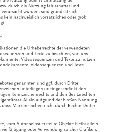
rch die Nutzung oder Nichtnutzung der
zw. durch die Nutzung fehlerhafter und
 verursacht wurden, sind grundsätzlich
s kein nachweislich vorsätzliches oder grob
gt.
:
blikationen die Urheberrechte der verwendeten
osequenzen und Texte zu beachten, von uns
ndokumente, Videosequenzen und Texte zu nutzen
n, Tondokumente, Videosequenzen und Texte
gebotes genannten und ggf. durch Dritte
nzeichen unterliegen uneingeschränkt den
tigen Kennzeichenrechts und den Besitzrechten
 Eigentümer. Allein aufgrund der bloßen Nennung
n, dass Markenzeichen nicht durch Rechte Dritter
te, vom Autor selbst erstellte Objekte bleibt allein
ervielfältigung oder Verwendung solcher Grafiken,