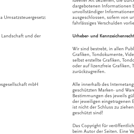
ideeller Art beziehen, die du
dargebotenen Informationen b
unvollständiger Informationen
a Umsatzsteuergesetz:
ausgeschlossen, sofern von un
fahrlässiges Verschulden vorlie
en Landschaft und der
Urheber- und Kennzeichenrecht
Wir sind bestrebt, in allen Pu
Grafiken, Tondokumente, Vide
selbst erstellte Grafiken, To
oder auf lizenzfreie Grafike
zurückzugreifen.
ebsgesellschaft mbH
Alle innerhalb des Internetan
geschützten Marken- und Ware
Bestimmungen des jeweils gül
der jeweiligen eingetragenen
ist nicht der Schluss zu ziehe
geschützt sind!
Das Copyright für veröffentlich
beim Autor der Seiten. Eine V