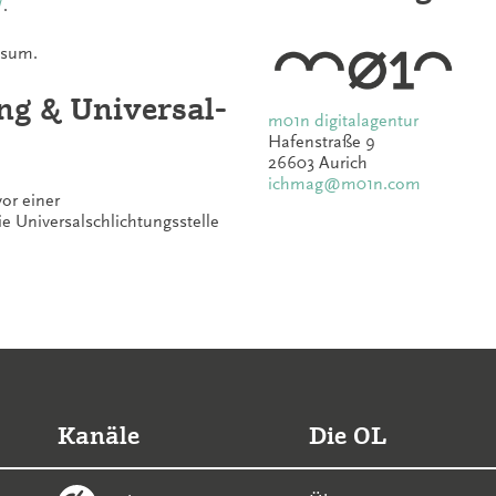
/
.
ssum.
ung & Universal­
m01n digitalagentur
Hafenstraße 9
26603 Aurich
ichmag@m01n.com
or einer
ie Universalschlichtungsstelle
Kanäle
Die OL