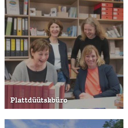
Plattdüütsk­büro